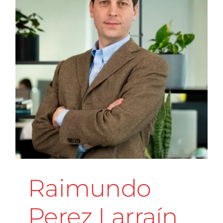
n
Raimundo
Perez Larraín