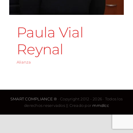
Paula Vial
Reynal
Alianza
SMART COMPLIANCE ®
· Copyright 2012 - 2026 · Todos los
derechos reservados || Creado por
mmdlcc