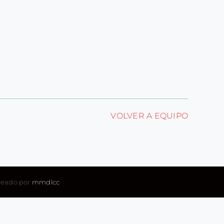
VOLVER A EQUIPO
Creado por
mmdlcc